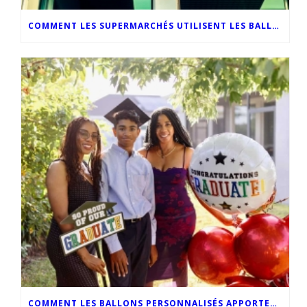
COMMENT LES SUPERMARCHÉS UTILISENT LES BALLONS PERSONNALISÉS POUR OPTIMISER LEUR MARKETING EN MAGASIN
COMMENT LES BALLONS PERSONNALISÉS APPORTENT UNE TOUCHE D’ORIGINALITÉ AUX CÉRÉMONIES DE REMISE DES DIPLÔMES MODERNES