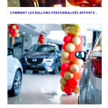
COMMENT LES BALLONS PERSONNALISÉS APPORTENT UNE TOUCHE D’ORIGINALITÉ AUX CÉRÉMONIES DE REMISE DES DIPLÔMES MODERNES