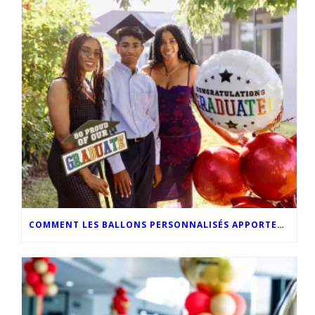
COMMENT LES BALLONS PERSONNALISÉS APPORTENT UNE TOUCHE D’ORIGINALITÉ AUX CÉRÉMONIES DE REMISE DES DIPLÔMES MODERNES