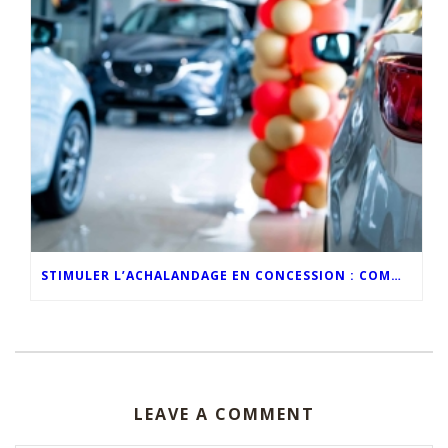
STIMULER L’ACHALANDAGE EN CONCESSION : COMMENT L’IMAGE DE MARQUE PROPULSE LES VENTES AUTOMOBILES DU MOIS DE MAI
LEAVE A COMMENT